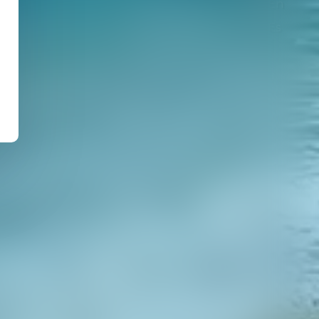
En
Es