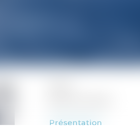
Associé
Barreau de Toulouse
Présentation
Maître GARCIA est un avocat spéci