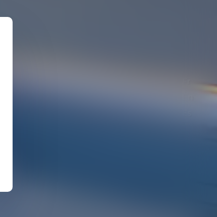
Fr
En
Es
A