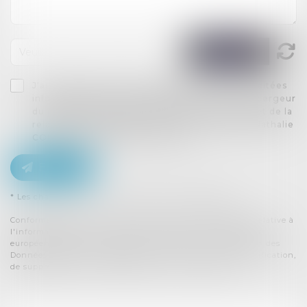
J'accepte que les informations saisies soient traitées
informatiquement par CABRERA LEGAL et l'hébergeur
du présent site dans le cadre de ma demande et de la
relation avec CABRERA LEGAL et/ou Madame Nathalie
COMMUNAL qui peut en découler.
Envoyer
* Les champs suivis d'un astérisque sont obligatoires.
Conformément à la loi n°78-17 du 6 janvier 1978 modifiée relative à
l'informatique, aux fichiers et aux libertés, et au règlement
européen 2016/679, dit Règlement Général sur la Protection des
Données (RGPD), vous disposez d'un droit d'accès, de rectification,
de suppression des informations qui vous concernent.