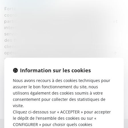
Forte de plus de quinze années d’expérience en
coordination administrative et logistique, en
particulier dans le secteur du transport national et
international, Nathalie COMMUNAL met au
service du cabinet sa maîtrise de l’organisation
des flux, du suivi des dossiers et de la relation
clients et partenaires. Habituée à gérer des
opérations complexes d’import/export, de douane
et de planification, elle dispose d’une solide
culture opérationnelle et d’un sens aigu des
Information sur les cookies
priorités.
Organisée, autonome, rigoureuse et dotée d’un
Nous avons recours à des cookies techniques pour
excellent sens pratique, elle veille à la fiabilité des
assurer le bon fonctionnement du site, nous
process administratifs et au respect des délais.
utilisons également des cookies soumis à votre
Elle mobilise au quotidien ses compétences en
consentement pour collecter des statistiques de
informatiques et sa maîtrise de l’anglais pour
visite.
assurer un soutien efficace et réactif aux équipes
Cliquez ci-dessous sur « ACCEPTER » pour accepter
et aux clients du cabinet.
le dépôt de l'ensemble des cookies ou sur «
CONFIGURER » pour choisir quels cookies