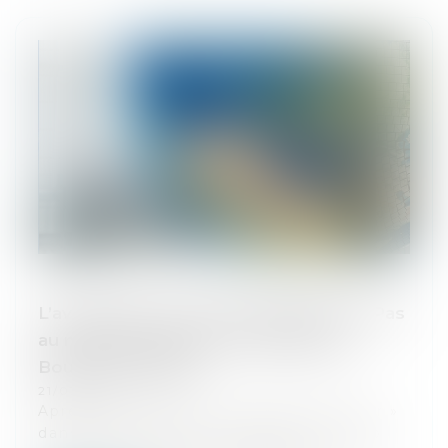
L’avortement, un droit fondamental ? Pas
au niveau européen ni international -
Boulevard Voltaire
21/03/2024
Après avoir inscrit la « liberté d’avorter »
dans la Constitution française, le camp