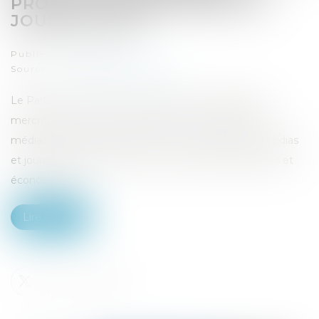
PROTECTION DES MÉDIAS ET
JOURNALISTES
Publié le :
18/03/2024
Source :
www.touteleurope.eu
Le Parlement européen a définitivement adopté ce
mercredi 13 mars la loi européenne sur la liberté des
médias. Elle doit permettre de mieux protéger les médias
et journalistes européens face aux pressions politiques et
économiques...
Lire la suite