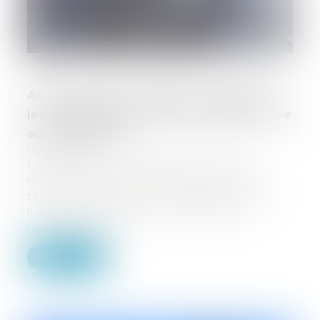
Accord entre le Parlement européen et
les Vingt-Sept pour limiter la pollution liée
aux emballages
14/03/2024
Lundi 4 mars, eurodéputés et Etats
membres se sont mis d'accord sur un
texte visant à relever les ambitions de
l'Union européenne en matière de
recyclage. To...
Lire la suite