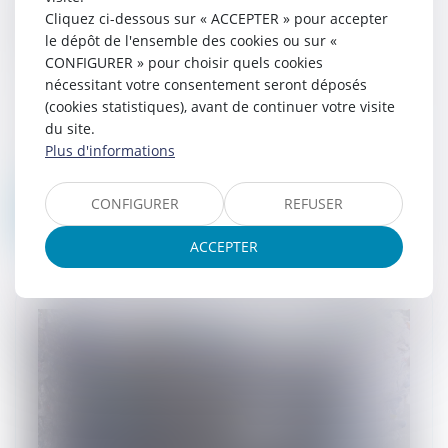
européen adopte une loi qui renforce la
Cliquez ci-dessous sur « ACCEPTER » pour accepter
le dépôt de l'ensemble des cookies ou sur «
protection des médias et journalistes
CONFIGURER » pour choisir quels cookies
18/03/2024
nécessitant votre consentement seront déposés
Le Parlement européen a définitivement
(cookies statistiques), avant de continuer votre visite
adopté ce mercredi 13 mars la loi
du site.
européenne sur la liberté des médias.
Plus d'informations
Elle doit permettre de mieux protéger
les médi...
CONFIGURER
REFUSER
Lire la suite
ACCEPTER