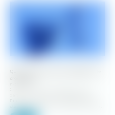
Qu'est-ce que le Pacte de stabilité et de
croissance ?
11/03/2024
Créé en 1997, cet instrument vise à
garantir la discipline budgétaire des
Etats de la zone euro, afin d'assurer la
stabilité des prix et la croissance. Suspe...