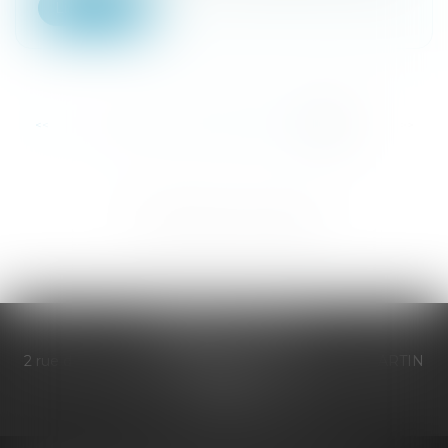
Lire la suite
...
<<
<
15
16
17
18
19
20
21
>
>>
CABRERA LEGAL
2 rue du Général de Gaulle BP 542, 97056 SAINT-MARTIN
CEDEX
Tél :
(+59) 0590 87 10 33