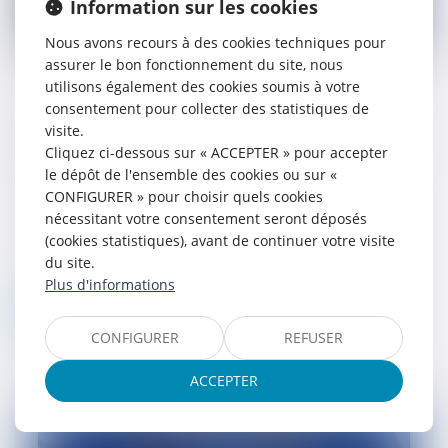
Information sur les cookies
Nous avons recours à des cookies techniques pour
assurer le bon fonctionnement du site, nous
utilisons également des cookies soumis à votre
consentement pour collecter des statistiques de
Exequatur et droit étranger : la Cour de
visite.
cassation rappelle les exigences du juge
Cliquez ci-dessous sur « ACCEPTER » pour accepter
français
le dépôt de l'ensemble des cookies ou sur «
08/07/2025
CONFIGURER » pour choisir quels cookies
En matière d’exequatur, le juge français
nécessitant votre consentement seront déposés
doit déterminer la loi applicable à la
(cookies statistiques), avant de continuer votre visite
créance en litige selon les règles de
du site.
conflit de lois. Si une loi étrangère e...
Plus d'informations
Lire la suite
CONFIGURER
REFUSER
ACCEPTER