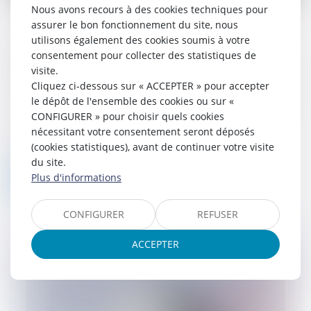
Nous avons recours à des cookies techniques pour
assurer le bon fonctionnement du site, nous
utilisons également des cookies soumis à votre
Meta échoue à faire censurer les droits
consentement pour collecter des statistiques de
voisins devant la Cour de justice de l’UE
visite.
19/05/2026
Cliquez ci-dessous sur « ACCEPTER » pour accepter
Un arrêt de la Cour de justice de l’Union
le dépôt de l'ensemble des cookies ou sur «
européenne rejette la demande de Meta,
CONFIGURER » pour choisir quels cookies
qui cherchait à faire invalider la «
nécessitant votre consentement seront déposés
compensation équitable » mise en
(cookies statistiques), avant de continuer votre visite
place...
du site.
Plus d'informations
Lire la suite
CONFIGURER
REFUSER
ACCEPTER