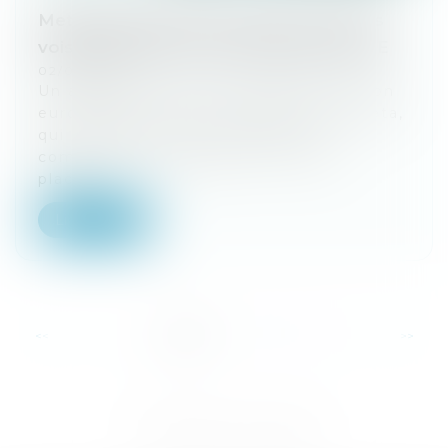
Meta échoue à faire censurer les droits
voisins devant la Cour de justice de l’UE
02/06/2026
Un arrêt de la Cour de justice de l’Union
européenne rejette la demande de Meta,
qui cherchait à faire invalider la «
compensation équitable » mise en
place...
Lire la suite
...
<<
<
1
2
3
4
5
6
7
>
>>