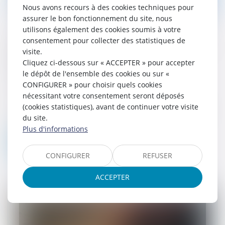
Nous avons recours à des cookies techniques pour
assurer le bon fonctionnement du site, nous
utilisons également des cookies soumis à votre
consentement pour collecter des statistiques de
Mandat d'arrêt et écrou extraditionnel : la
visite.
défense doit accéder aux pièces
Cliquez ci-dessous sur « ACCEPTER » pour accepter
essentielles
le dépôt de l'ensemble des cookies ou sur «
11/06/2026
CONFIGURER » pour choisir quels cookies
Le droit à un recours juridictionnel
nécessitant votre consentement seront déposés
effectif impose qu'une personne placée
(cookies statistiques), avant de continuer votre visite
sous écrou extraditionnel à l'étranger en
du site.
exécution d'un mandat d'arrêt français...
Plus d'informations
Lire la suite
CONFIGURER
REFUSER
ACCEPTER