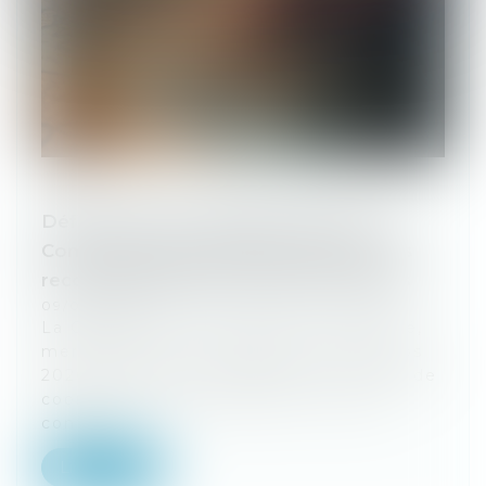
Déficit excessif, énergie, pauvreté : la
Commission européenne présente ses
recommandations aux États membres
09/06/2026
La Commission européenne a présenté,
mercredi 3 juin, le paquet de printemps
2026 du Semestre européen. Ce cycle de
coordination économique et sociale
contie...
Lire la suite