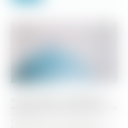
Contrôle douanier : une appréciation
souple du délai maximal de douze heures
04/06/2026
Par cet arrêt, la Cour de cassation
adopte une approche pragmatique du