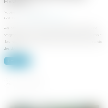
HEURES
Publié le :
04/06/2026
Source :
www.lemag-juridique.com
Par cet arrêt, la Cour de cassation adopte une approche
pragmatique du contrôle du respect de la durée maximale
des opérations douanières prévue par l’article 60-5 du code
des douanes...
Lire la suite