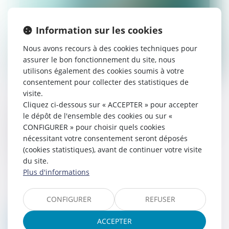
Information sur les cookies
Nous avons recours à des cookies techniques pour
assurer le bon fonctionnement du site, nous
utilisons également des cookies soumis à votre
consentement pour collecter des statistiques de
visite.
Cliquez ci-dessous sur « ACCEPTER » pour accepter
Activité non salariée à l'étranger :
le dépôt de l'ensemble des cookies ou sur «
assujettissement aux cotisations sociales
CONFIGURER » pour choisir quels cookies
françaises en cas de résidence et
nécessitant votre consentement seront déposés
d'activité substantielle en France
(cookies statistiques), avant de continuer votre visite
du site.
11/02/2025
En matière de cotisations sociales, les
Plus d'informations
travailleurs non salariés exerçant leur
activité dans plusieurs États membres
CONFIGURER
REFUSER
sont soumis à la législation de leur Ét...
ACCEPTER
Lire la suite