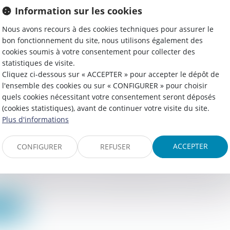
Information sur les cookies
ission européenne valide l'accord avec les pay
s garanties sur l'agriculture
Nous avons recours à des cookies techniques pour assurer le
bon fonctionnement du site, nous utilisons également des
025
cookies soumis à votre consentement pour collecter des
on adoption mercredi 3 septembre par la Commiss
statistiques de visite.
négociations et d'un processus initié il y a 25 ans,
Cliquez ci-dessous sur « ACCEPTER » pour accepter le dépôt de
suite
l'ensemble des cookies ou sur « CONFIGURER » pour choisir
quels cookies nécessitant votre consentement seront déposés
(cookies statistiques), avant de continuer votre visite du site.
Plus d'informations
ACCEPTER
CONFIGURER
REFUSER
esures restrictives concernant le conflit en Ukr
025
ux, inscrits sur les listes des mesures restrictive
 eu égard aux actions compromettant ou menaçant l’
suite