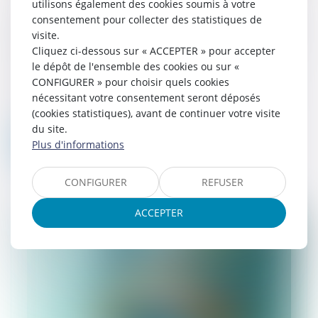
utilisons également des cookies soumis à votre
Pesticides - L’Union européenne interdit
consentement pour collecter des statistiques de
visite.
le flufénacet - Actualité - UFC-Que Choisir
Cliquez ci-dessous sur « ACCEPTER » pour accepter
25/03/2025
le dépôt de l'ensemble des cookies ou sur «
Cet herbicide avait été classé comme
CONFIGURER » pour choisir quels cookies
perturbateur endocrinien, fin septembre,
nécessitant votre consentement seront déposés
par l’Autorité européenne de sécurité
(cookies statistiques), avant de continuer votre visite
des aliments (Efsa). Une fois épandu, il...
du site.
Plus d'informations
Lire la suite
CONFIGURER
REFUSER
ACCEPTER