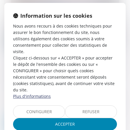
Information sur les cookies
Nous avons recours à des cookies techniques pour
assurer le bon fonctionnement du site, nous
utilisons également des cookies soumis à votre
consentement pour collecter des statistiques de
visite.
Cliquez ci-dessous sur « ACCEPTER » pour accepter
le dépôt de l'ensemble des cookies ou sur «
L'Allemagne devient le troisième pays de
CONFIGURER » pour choisir quels cookies
l'UE à légaliser le cannabis à usage
nécessitant votre consentement seront déposés
récréatif
(cookies statistiques), avant de continuer votre visite
11/04/2024
du site.
Depuis lundi 1er avril, la consommation
Plus d'informations
de cannabis est désormais autorisée pour
les adultes outre-Rhin. Cette légalisation,
CONFIGURER
REFUSER
qui divise la société allemande,...
ACCEPTER
Lire la suite